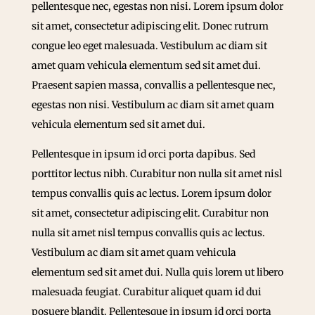
pellentesque nec, egestas non nisi. Lorem ipsum dolor
sit amet, consectetur adipiscing elit. Donec rutrum
congue leo eget malesuada. Vestibulum ac diam sit
amet quam vehicula elementum sed sit amet dui.
Praesent sapien massa, convallis a pellentesque nec,
egestas non nisi. Vestibulum ac diam sit amet quam
vehicula elementum sed sit amet dui.
Pellentesque in ipsum id orci porta dapibus. Sed
porttitor lectus nibh. Curabitur non nulla sit amet nisl
tempus convallis quis ac lectus. Lorem ipsum dolor
sit amet, consectetur adipiscing elit. Curabitur non
nulla sit amet nisl tempus convallis quis ac lectus.
Vestibulum ac diam sit amet quam vehicula
elementum sed sit amet dui. Nulla quis lorem ut libero
malesuada feugiat. Curabitur aliquet quam id dui
posuere blandit. Pellentesque in ipsum id orci porta