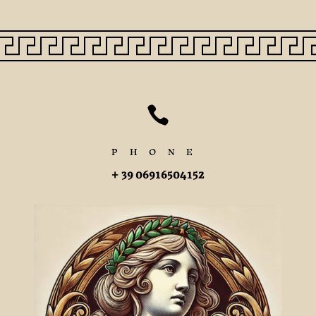

PHONE
+ 39 06916504152