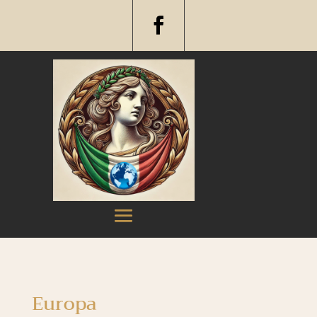
Europa