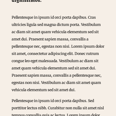
dignissimos.
Pellentesque in ipsum id orci porta dapibus. Cras
ultricies ligula sed magna dictum porta. Vestibulum
ac diam sit amet quam vehicula elementum sed sit
amet dui. Praesent sapien massa, convallis a
pellentesque nec, egestas non nisi. Lorem ipsum dolor
sit amet, consectetur adipiscing elit. Donec rutrum
congue leo eget malesuada. Vestibulum ac diam sit
amet quam vehicula elementum sed sit amet dui.
Praesent sapien massa, convallis a pellentesque nec,
egestas non nisi. Vestibulum ac diam sit amet quam
vehicula elementum sed sit amet dui.
Pellentesque in ipsum id orci porta dapibus. Sed
porttitor lectus nibh. Curabitur non nulla sit amet nisl
tempus convallis quis ac lectus. Lorem ipsum dolor