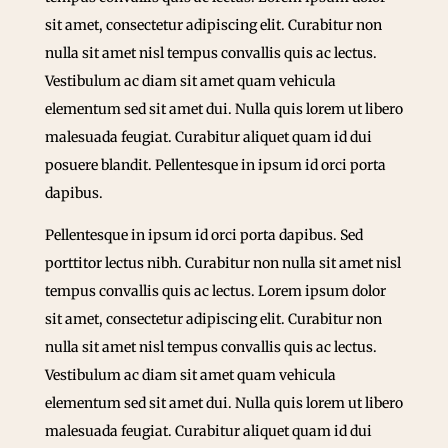
sit amet, consectetur adipiscing elit. Curabitur non
nulla sit amet nisl tempus convallis quis ac lectus.
Vestibulum ac diam sit amet quam vehicula
elementum sed sit amet dui. Nulla quis lorem ut libero
malesuada feugiat. Curabitur aliquet quam id dui
posuere blandit. Pellentesque in ipsum id orci porta
dapibus.
Pellentesque in ipsum id orci porta dapibus. Sed
porttitor lectus nibh. Curabitur non nulla sit amet nisl
tempus convallis quis ac lectus. Lorem ipsum dolor
sit amet, consectetur adipiscing elit. Curabitur non
nulla sit amet nisl tempus convallis quis ac lectus.
Vestibulum ac diam sit amet quam vehicula
elementum sed sit amet dui. Nulla quis lorem ut libero
malesuada feugiat. Curabitur aliquet quam id dui