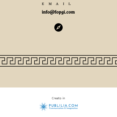
EMAIL
info@fopgi.com

Creato in